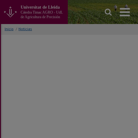
Ir
Universitat de Lleida
al
Cátedra Timac AGRO - UdL
contenido
de Agricultura de Precisión
principal
de
Inicio
/
Noticias
la
página