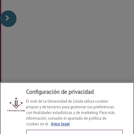
Configuración de privacidad
El web de la Universidad de Lleida utiliza cookies
propias y de terceros para gestionar sus preferencias
con finalidades estadísticas y de marketing. Para más
Cátedra Timac AGRO - UdL de Agricultura de Precisión
información, consulte el apartado de política de
2026
© | Telf: +34 973 70 26 15
cookies en el
Aviso legal
Contactar