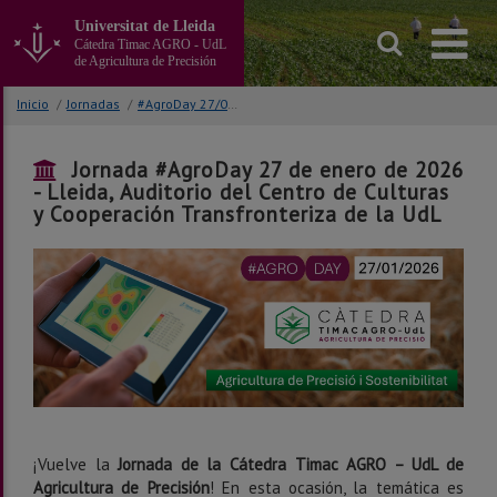
Ir
Universitat de Lleida
al
Cátedra Timac AGRO - UdL
contenido
de Agricultura de Precisión
principal
de
Inicio
/
Jornadas
/
#AgroDay 27/01/2026
la
página
Jornada #AgroDay 27 de enero de 2026
- Lleida, Auditorio del Centro de Culturas
y Cooperación Transfronteriza de la UdL
¡Vuelve la
Jornada de la Cátedra Timac AGRO – UdL de
Agricultura de Precisión
! En esta ocasión, la temática es