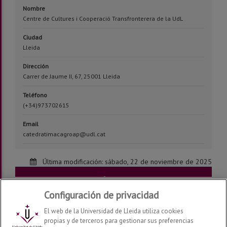
Nombre
Centre de Cultures i Cooperació Transfronterera de la UdL
Ciudad
Lleida
Dirección
Carrer de Jaume II, 67, 25001 Lleida
Teléfono
(+34)973702615
Email
catedratimacagroap@udl.cat
Última modificación:
sábado, 22 de noviembre de 2025
INSCRIPCIÓ A LA JORNADA
Configuración de privacidad
El web de la Universidad de Lleida utiliza cookies
propias y de terceros para gestionar sus preferencias