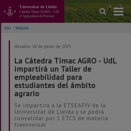
Anar
Universitat de Lleida
al
Càtedra Timac AGRO - UdL
contingut
d’Agricultura de Precisió
principal
de
Inici
/
Notícies
la
pàgina
dissabte, 18 de gener de 2025
La Cátedra Timac AGRO - UdL
impartirá un Taller de
empleabilidad para
estudiantes del ámbito
agrario
Se impartirà a la ETSEAFIV de la
Universitat de Lleida y se podrá
convalidar por 1 ETCS de materia
transversal