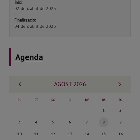
Inici:
02 de d’abril de 2025
Finalització:
04 de d’abril de 2025
Agenda
Mes
Mes
AGOST 2026
anterior
següe
DL
DT
DC
DJ
DV
DS
DG
Dissabte,
Diumenge,
1
2
1
2
Dilluns,
Dimarts,
Dimecres,
Dijous,
Divendres,
Dissabte,
Diumenge,
3
4
5
6
7
8
9
de
de
3
4
5
6
7
8
9
Dilluns,
Dimarts,
Dimecres,
Dijous,
Divendres,
Dissabte,
Diumenge,
10
11
12
13
14
15
16
Agost
Agost