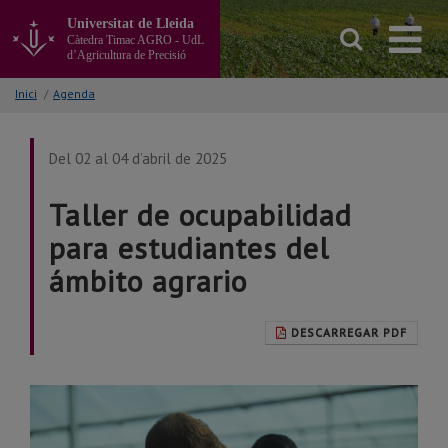
Anar
Universitat de Lleida
al
Càtedra Timac AGRO - UdL
contingut
d’Agricultura de Precisió
principal
de
Inici
/
Agenda
la
pàgina
Del 02 al 04 d’abril de 2025
Taller de ocupabilidad
para estudiantes del
ámbito agrario
DESCARREGAR PDF